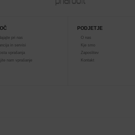
OČ
PODJETJE
ajajte pri nas
O nas
ncija in servisi
Kje smo
osta vprašanja
Zaposlitev
jite nam vprašanje
Kontakt