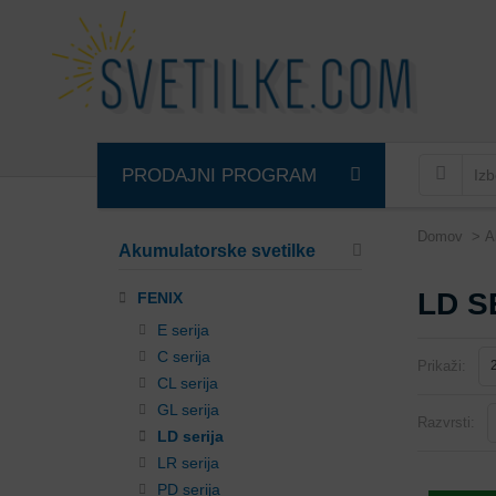
PRODAJNI PROGRAM
Domov
A
Akumulatorske svetilke
LD S
FENIX
E serija
C serija
Prikaži:
CL serija
GL serija
Razvrsti:
LD serija
LR serija
PD serija