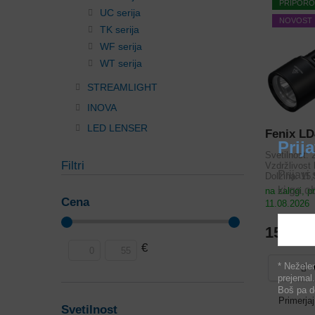
PRIPOR
UC serija
NOVOST
TK serija
WF serija
WT serija
STREAMLIGHT
INOVA
LED LENSER
Fenix L
Prij
Svetilnost: 
Filtri
Vzdržlivost 
Prijavi
Dolžina: 15
ki ga o
na zalogi, 
Cena
11.08.2026
159,90
€
* Neželen
prejemal.
Boš pa de
Primerjaj
Svetilnost