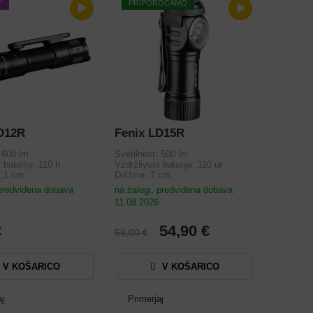
T
PRIPOROČAMO
D12R
Fenix LD15R
: 600 lm
Svetilnost: 500 lm
 baterije: 110 h
Vzdržlivost baterije: 110 ur
2,1 cm
Dolžina: 7 cm
 predvidena dobava
na zalogi, predvidena dobava
11.08.2026
€
54,90 €
58,00 €
V KOŠARICO
V KOŠARICO
aj
Primerjaj