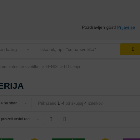
Pozdravljen gost!
Prijavi se
Izberi kategorijo
kumulatorske svetilke
FENIX
LD serija
ERIJA
Prikazano
1~4
od skupaj
4
izdelkov
24 na stran
privzeti vrstni red