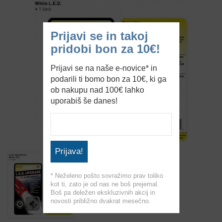
Prijavi se in takoj
pridobi bon za 10€!
Prijavi se na naše e-novice* in
podarili ti bomo bon za 10€, ki ga
ob nakupu nad 100€ lahko
uporabiš še danes!
Prijava!
* Neželeno pošto sovražimo prav toliko
kot ti, zato je od nas ne boš prejemal.
Boš pa deležen ekskluzivnih akcij in
novosti približno dvakrat mesečno.