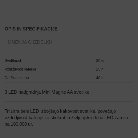
OPIS IN SPECIFIKACIJE
MNENJA O IZDELKU
Svetilnost
30 lm
Vzdržlivost baterije
25 h
Dolžina snopa
40 m
3 LED nadgradnja Mini Maglite AA svetilke.
Tri ultra bele LED izboljšajo kakovost svetilke, povečajo
vzdržljivost baterije za štirikrat in življenjsko dobo LED žarnice
na 100.000 ur.