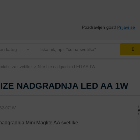
Pozdravljen gost!
Prijavi se
Izberi kategorijo
odatki za svetilke
Nite Ize nadgradnja LED AA 1W
 IZE NADGRADNJA LED AA 1W
B2-071W
adgradnja Mini Maglite AA svetilke.