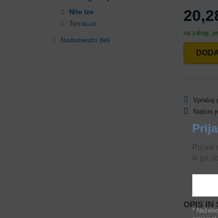
20,2
Nite Ize
TerraLux
na zalogi, 
Nadomestni deli
DODA
Vprašaj p
Natisni 
Prij
Prijavi
ki ga o
OPIS IN
* Neželen