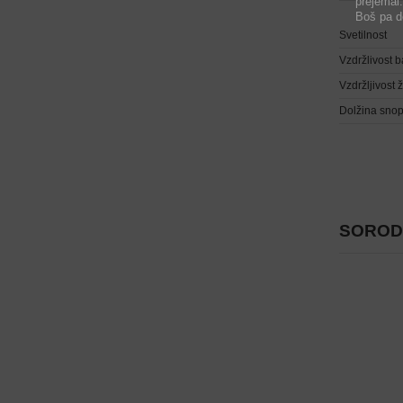
prejemal.
Boš pa de
Svetilnost
Vzdržlivost b
Vzdržljivost 
Dolžina sno
SORODN