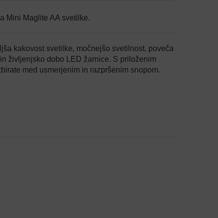
 Mini Maglite AA svetilke.
ljša kakovost svetilke, močnejšo svetilnost, poveča
e in življenjsko dobo LED žarnice. S priloženim
izbirate med usmerjenim in razpršenim snopom.