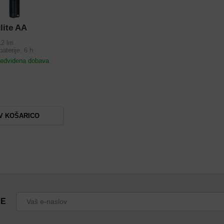
lite AA
12 lm
baterije: 6 h
predvidena dobava
V KOŠARICO
CE