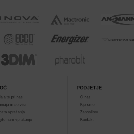
OČ
PODJETJE
ajajte pri nas
O nas
ncija in servisi
Kje smo
osta vprašanja
Zaposlitev
jite nam vprašanje
Kontakt