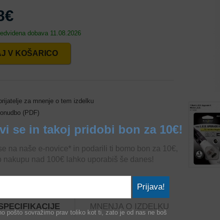
8€
predvidena dobava 11.08.2026
J V KOŠARICO
rijatelje za mnenje o tem izdelku
ponudbo (PDF)
avi se in takoj pridobi bon za 10€!
 se na naše e-novice* in podarili ti bomo bon za 10€,
b nakupu nad 100€ lahko uporabiš še danes!
Prijava!
 SPECIFIKACIJE
MNENJA O IZDELKU
o pošto sovražimo prav toliko kot ti, zato je od nas ne boš