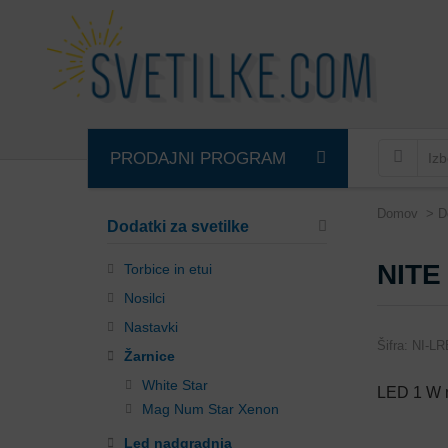
PRODAJNI PROGRAM
Domov
D
Dodatki za svetilke
NITE
Torbice in etui
Nosilci
Nastavki
Šifra:
NI-LR
Žarnice
White Star
LED 1 W n
Mag Num Star Xenon
Led nadgradnja