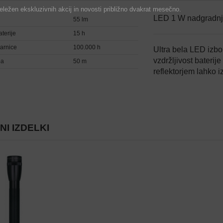
ležen ekskluzivnih akcij in novosti približno dvakrat mesečno.
LED 1 W nadgradnja
55 lm
aterije
15 h
žarnice
100.000 h
Ultra bela LED izbo
vzdržljivost baterij
pa
50 m
reflektorjem lahko 
I IZDELKI