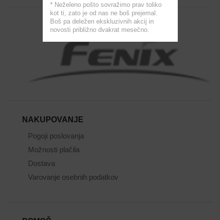
* Neželeno pošto sovražimo prav toliko
kot ti, zato je od nas ne boš prejemal.
Boš pa deležen ekskluzivnih akcij in
novosti približno dvakrat mesečno.
NAKUPOVANJE
Pogoji poslovanja
Možnosti plačila
Dostava
Varovanje osebnih podatkov