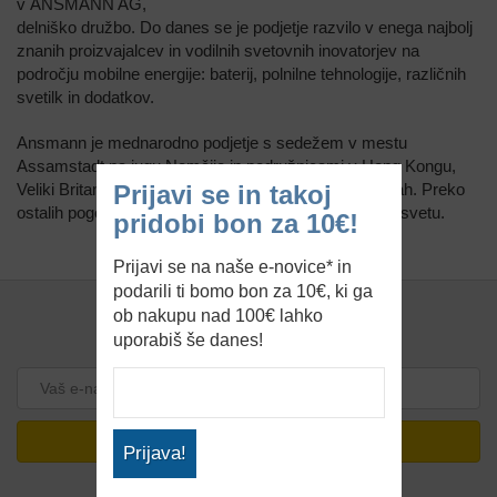
v ANSMANN AG,
delniško družbo. Do danes se je podjetje razvilo v enega najbolj
znanih proizvajalcev in vodilnih svetovnih inovatorjev na
področju mobilne energije: baterij, polnilne tehnologije, različnih
svetilk in dodatkov.
Ansmann je mednarodno podjetje s sedežem v mestu
Assamstadt na jugu Nemčije in podružnicami v Hong Kongu,
Veliki Britaniji, Macau, Italiji, Franciji in Baltskih državah. Preko
Prijavi se in takoj
ostalih pogodbenih partnerjev pa so prisotni po vsem svetu.
pridobi bon za 10€!
Prijavi se na naše e-novice* in
podarili ti bomo bon za 10€, ki ga
ob nakupu nad 100€ lahko
uporabiš še danes!
PRIJAVA NA ENOVICE
PRIJAVA
Prijava!