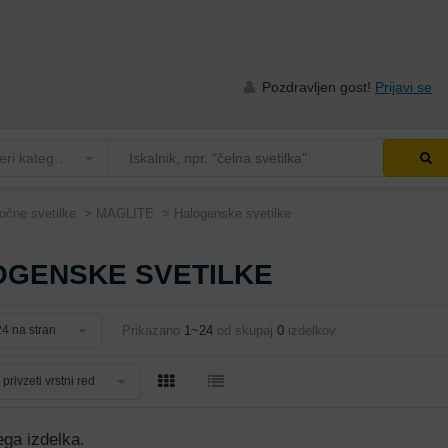
Pozdravljen gost!
Prijavi se
Izberi kategorijo
očne svetilke
MAGLITE
Halogenske svetilke
OGENSKE SVETILKE
Prikazano
1~24
od skupaj
0
izdelkov
24 na stran
privzeti vrstni red
ga izdelka.