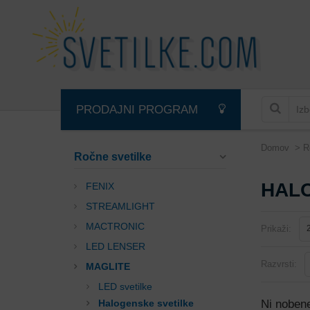
PRODAJNI PROGRAM
Domov
R
Ročne svetilke
HAL
FENIX
STREAMLIGHT
MACTRONIC
Prikaži:
LED LENSER
Razvrsti:
MAGLITE
LED svetilke
Halogenske svetilke
Ni nobene