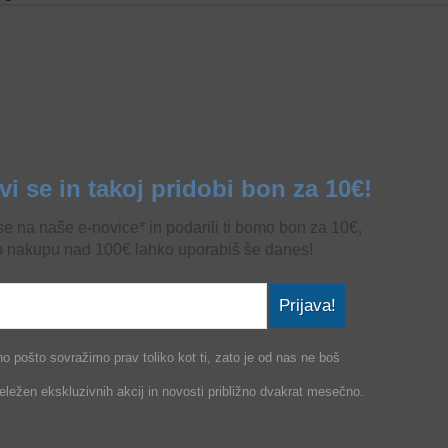
avi se in takoj pridobi bon za 10€!
 se na naše e-novice* in podarili ti bomo bon za 10€,
b nakupu nad 100€ lahko uporabiš še danes!
Prijava!
o pošto sovražimo prav toliko kot ti, zato je od nas ne boš
ležen ekskluzivnih akcij in novosti približno dvakrat mesečno.