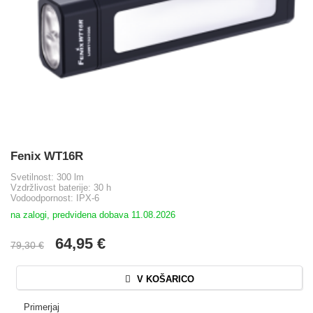
Fenix WT16R
Svetilnost: 300 lm
Vzdržlivost baterije: 30 h
Vodoodpornost: IPX-6
na zalogi, predvidena dobava 11.08.2026
64,95 €
79,30 €
V KOŠARICO
Primerjaj