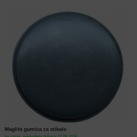
Maglite gumica za stikalo
na zalogi, predvidena dobava 07.08.2026