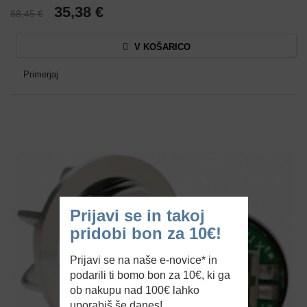
35,38 €
88,45 €
V KOŠARICO
Primerjaj
Prijavi se in takoj
pridobi bon za 10€!
Prijavi se na naše e-novice* in
podarili ti bomo bon za 10€, ki ga
ob nakupu nad 100€ lahko
uporabiš še danes!