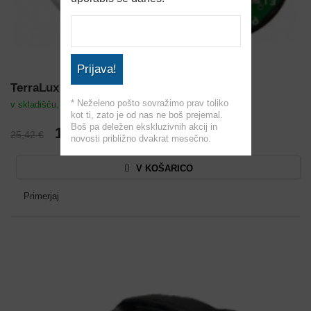
Prijava!
TerraLux MiniStar2 Extreme
* Neželeno pošto sovražimo prav toliko
v skladišču, predvidena dobava 07.08.2026
kot ti, zato je od nas ne boš prejemal.
Boš pa deležen ekskluzivnih akcij in
10,17 €
25,42 €
novosti približno dvakrat mesečno.
V KOŠARICO
Primerjaj