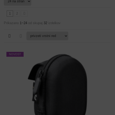
1
2
Prikazano
1~24
od skupaj
32
izdelkov
NOVOST