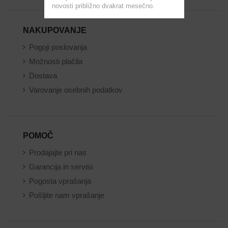
novosti približno dvakrat mesečno.
NAKUPOVANJE
Pogoji poslovanja
Možnosti plačila
Dostava
Varovanje osebnih podatkov
POMOČ
Prodajajte pri nas
Garancija in servisi
Pogosta vprašanja
Pošljite nam vprašanje