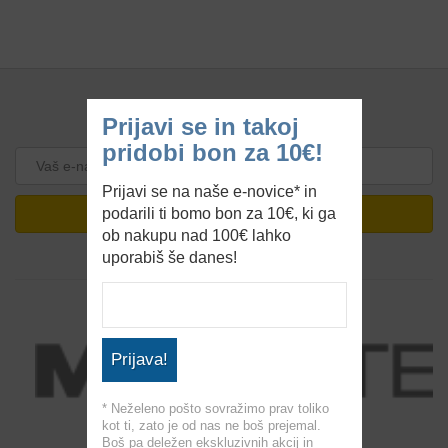
Prijavi se in takoj
PRIJAVA NA ENOVICE
pridobi bon za 10€!
Prijavi se na naše e-novice* in
PRIJAVA
podarili ti bomo bon za 10€, ki ga
ob nakupu nad 100€ lahko
uporabiš še danes!
Prijava!
* Neželeno pošto sovražimo prav toliko
kot ti, zato je od nas ne boš prejemal.
Boš pa deležen ekskluzivnih akcij in