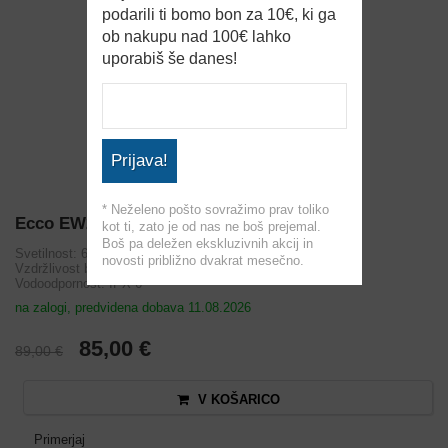
podarili ti bomo bon za 10€, ki ga
ob nakupu nad 100€ lahko
uporabiš še danes!
Prijava!
* Neželeno pošto sovražimo prav toliko
Ecco EW2461
kot ti, zato je od nas ne boš prejemal.
Boš pa deležen ekskluzivnih akcij in
Svetilnost: 600 lm
novosti približno dvakrat mesečno.
Vzdržlivost baterije: 4 h
Vodoodpornost: IPX-6
na zalogi, predvidena dobava 11.08.2026
85,00 €
89,00 €
V KOŠARICO
Primerjaj