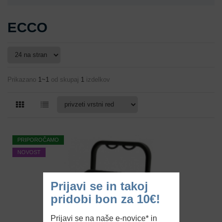
ECCO
Prikazano
1~1
od skupaj
1
izdelkov
PRIPOROČAMO
NOVOST
Prijavi se in takoj
pridobi bon za 10€!
Prijavi se na naše e-novice* in