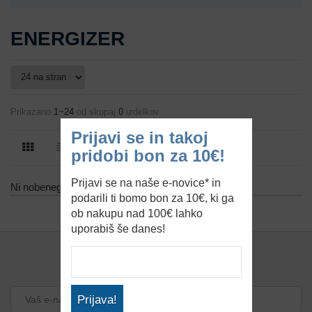
ENERGIZER
Prikazano
1~24
od skupaj
0
izdelkov
Prijavi se in takoj
pridobi bon za 10€!
Prijavi se na naše e-novice* in
Ni nobenega izdelka.
podarili ti bomo bon za 10€, ki ga
ob nakupu nad 100€ lahko
uporabiš še danes!
PRIJAVA NA ENOVICE
Prijava!