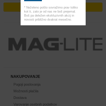
PRIJAVA
* Neželeno pošto sovražimo prav toliko
kot ti, zato je od nas ne boš prejemal.
Boš pa deležen ekskluzivnih akcij in
novosti približno dvakrat mesečno.
NAKUPOVANJE
Pogoji poslovanja
Možnosti plačila
Dostava
Varovanje osebnih podatkov