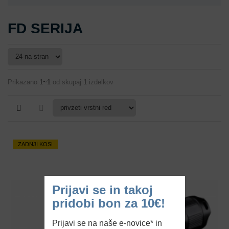
FD SERIJA
Prikazano
1~1
od skupaj
1
izdelkov
ZADNJI KOSI
Prijavi se in takoj
pridobi bon za 10€!
Prijavi se na naše e-novice* in