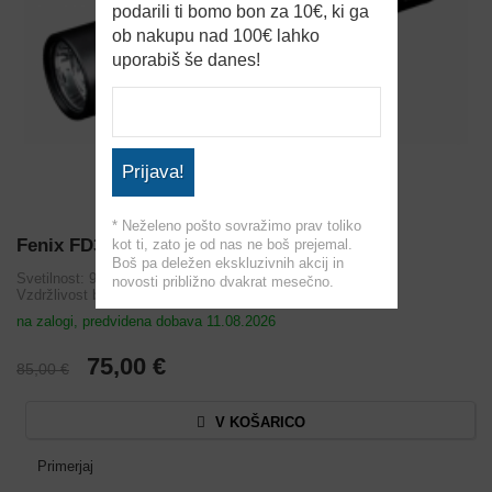
podarili ti bomo bon za 10€, ki ga
ob nakupu nad 100€ lahko
uporabiš še danes!
Prijava!
* Neželeno pošto sovražimo prav toliko
Fenix FD30 Fokus
kot ti, zato je od nas ne boš prejemal.
Boš pa deležen ekskluzivnih akcij in
Svetilnost: 900 lm
novosti približno dvakrat mesečno.
Vzdržlivost baterije: 170 ur
na zalogi, predvidena dobava 11.08.2026
75,00 €
85,00 €
V KOŠARICO
Primerjaj