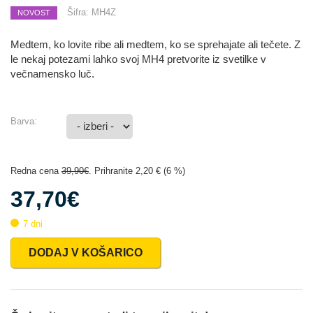
Šifra:
MH4Z
NOVOST
Medtem, ko lovite ribe ali medtem, ko se sprehajate ali tečete. Z
le nekaj potezami lahko svoj MH4 pretvorite iz svetilke v
večnamensko luč.
Barva:
Redna cena
39,90€
. Prihranite 2,20 € (6 %)
37,70€
7 dni
DODAJ V KOŠARICO