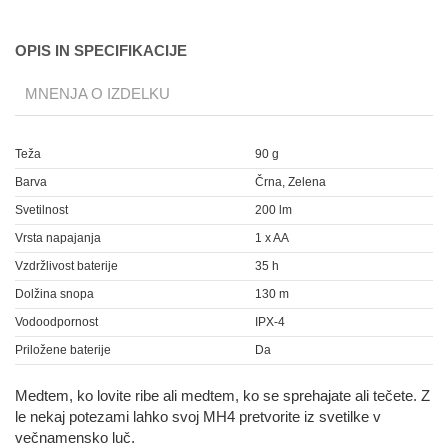
OPIS IN SPECIFIKACIJE
MNENJA O IZDELKU
Teža
90 g
Barva
Črna, Zelena
Svetilnost
200 lm
Vrsta napajanja
1 x AA
Vzdržlivost baterije
35 h
Dolžina snopa
130 m
Vodoodpornost
IPX-4
Priložene baterije
Da
Medtem, ko lovite ribe ali medtem, ko se sprehajate ali tečete. Z
le nekaj potezami lahko svoj MH4 pretvorite iz svetilke v
večnamensko luč.