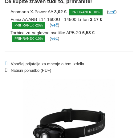
Če kupite zraven tudi to, prihranite!
Ansmann X-Power AA
3,02 €
(
več
)
PRIHRANEK -10%
Fenix AA ARB-L14 1600U - 14500 Li-Ion
3,17 €
(
več
)
PRIHRANEK -20%
Torbica za naglavne svetilke APB-20
6,53 €
(
več
)
PRIHRANEK -10%
Vprašaj prijatelje za mnenje o tem izdelku
Natisni ponudbo (PDF)