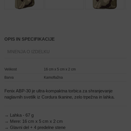
OPIS IN SPECIFIKACIJE
MNENJA O IZDELKU
Velikost
16 cm x 5 cm x 2 cm
Barva
Kamoflažna
Fenix ABP-30 je ultra-kompaktna torbica za shranjevanje
naglavnih svetilk iz Cordura tkanine, zelo trpežna in lahka.
→ Lahka - 67 g
→ Mere: 16 cm x 5 cm x 2 cm
→ Glavni del + 4 predelne stene