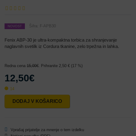
Šifra:
F-APB30
NOVOST
Fenix ABP-30 je ultra-kompaktna torbica za shranjevanje
naglavnih svetilk iz Cordura tkanine, zelo trpežna in lahka.
Redna cena
15,00€
. Prihranite 2,50 € (17 %)
12,50€
14
DODAJ V KOŠARICO
Vprašaj prijatelje za mnenje o tem izdelku