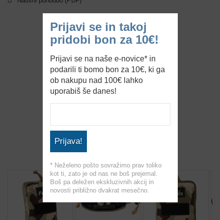
Natisni ponudbo (PDF)
Prijavi se in takoj
pridobi bon za 10€!
Prijavi se na naše e-novice* in
podarili ti bomo bon za 10€, ki ga
ob nakupu nad 100€ lahko
uporabiš še danes!
Prijava!
* Neželeno pošto sovražimo prav toliko
kot ti, zato je od nas ne boš prejemal.
Boš pa deležen ekskluzivnih akcij in
novosti približno dvakrat mesečno.